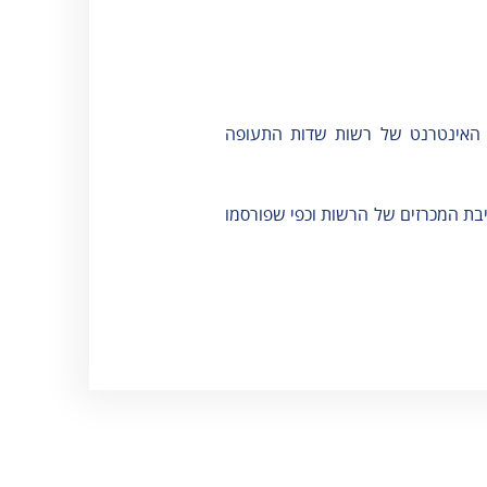
אגרות
וסלולר
טופס מעבר
ספורט והלבשה
קבוצות - נהר
תחתונה
הירדן
תכשיטים ומזכרות
 האינטרנט של רשות שדות התעופה
שינוע מטענים
טלפונים חיוניים
בת המכרזים של הרשות וכפי שפורסמו
שעות פעילות