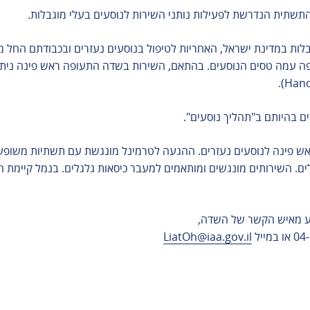
שתית הנדרשת לפעילות נותני השירות לנוסעים בעלי מוגבלות.
אגרות
טופס מעבר
וגבלות במדינת ישראל, האחריות לטיפול בנוסעים נעזרים ובכבודתם החל
קבוצות - יצחק
ה עמה טסים הנוסעים. בהתאם, השירות בשדה התעופה ראש פינה ניתן
רבין
שותפי פעילות
רים בהיותם ב"תהליך נוסעים".
משרדי ממשלה
שינוע מטענים
ש פינה לנוסעים נעזרים. ההגעה לטרמינל מונגשת עם תשתיות משופעות
טלפונים חיוניים
תי
רשות המיסים
ם. השירותים מונגשים ומותאמים למעבר כיסאות גלגלים. בנמל קיימת ח
בישראל
שעות פעילות
רת
רשות האוכלוסין
וההגירה
וע מאיש הקשר של השדה,
או במייל
LiatOh@iaa.gov.il
ים
משרד התיירות
ין
משרד החקלאות
וק
משטרת ישראל