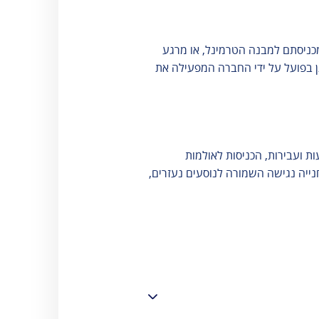
אגרות
וסלולר
טופס מעבר
ספורט והלבשה
קבוצות - נהר
 מכניסתם למבנה הטרמינל, או מרגע
תחתונה
הירדן
 בפועל על ידי החברה המפעילה את
תכשיטים ומזכרות
שינוע מטענים
טלפונים חיוניים
שעות פעילות
 ועבירות, הכניסות לאולמות
נייה נגישה השמורה לנוסעים נעזרים,