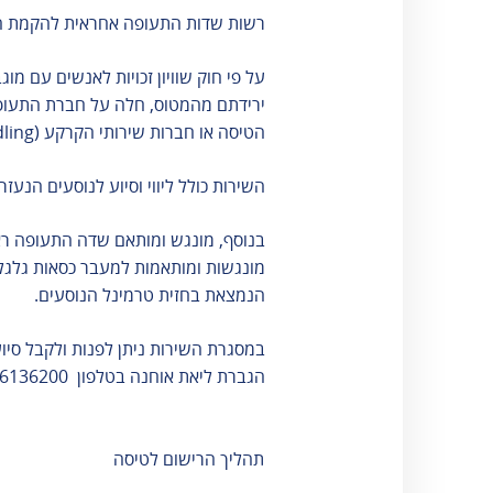
צור קשר מודיעין טייס
אבדות ומציאות
טלפונים חיוניים
רשות שדות התעופה אחראית להקמת הת
כניסה לעובדים
מידע לטייסים
על פי חוק שוויון זכויות לאנשים עם מ
אגרות שירות
פניות הציבור
ירידתם מהמטוס, חלה על חברת התעופ
הטיסה או חברות שירותי הקרקע (Handling).
השירות כולל ליווי וסיוע לנוסעים הנעז
רגעים יפים
שירותים
בנתב"ג
בנוסף, מונגש ומותאם שדה התעופה רא
חברות שירו
מונגשות ומותאמות למעבר כסאות גלגלי
נתב"ג בתמונות
קרקע
הנמצאת בחזית טרמינל הנוסעים.
שנת 2020
חברות השכ
רכב
במסגרת השירות ניתן לפנות ולקבל סי
ניצנה
הגברת ליאת אוחנה בטלפון 04-6136200
חברות היסע
אודות
שירותי טרקל
שינוע מטענים
תהליך הרישום לטיסה
שירותי תדל