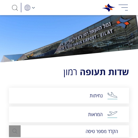
שדות תעופה
רמון
נחיתות
המראות