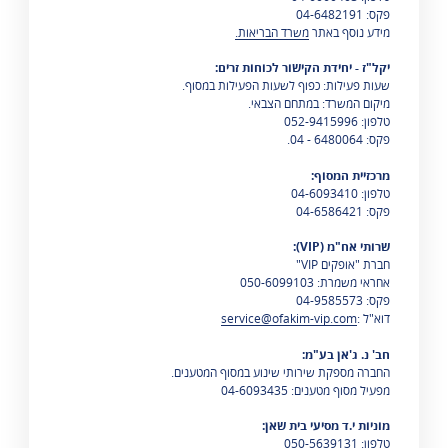
פקס: 04-6482191
מידע נוסף באתר
משרד הבריאות.
יקל"ז - יחידת הקישור לכוחות זרים:
שעות פעילות: כפוף לשעות הפעילות במסוף.
מיקום המשרד: במתחם הצבאי.
טלפון: 052-9415996
פקס: 6480064 - 04.
מרכזיית המסוף:
טלפון:
04-6093410
פקס: 04-6586421
שרותי אח"מ (VIP):
חברת "אופקים VIP"
אחראי משמרת: 050-6099103
פקס: 04-9585573
דוא"ל :
service@ofakim-vip.com
חב' נ. ג'אן בע"מ:
החברה מספקת שירותי שינוע במסוף המטענים.
מפעיל מסוף מטענים: 04-6093435
מוניות י.ד מסיעי בית שאן:
טלפון: 050-5639131