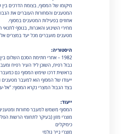
אגרות
מיקומו של המסוף, בצומת הדרכים בין ש
טלפונים חיוניים
המטענים והסחורות העוברים את הגבול
אחוזים בפעילות המטענים במסוף.
הודעות ועדכונים
מחירי השינוע והאגרות, בנוסף לתנאי ה
שעות פעילות
מטענים מועברים מכל יעד במצרים אל כל
היסטוריה:
1982 – אחרי חתימת הסכם השלום ב
גבול רפיח, השוכן ליד העיר רפיח ומעבר
בראשית ד​רכו שימש המסוף גם כמעבר 
ייעודו של המסוף הוא למעבר מטענים ו
בצד הגבול המצרי נקרא המסוף: "אל-עו
ייעוד:
המסוף משמש למעבר סחורות ומטענים מס
מוצרי מזון (בעיקר לתחומי הרשות הפלס
כימיקלים
מוצרי נייר גולמי