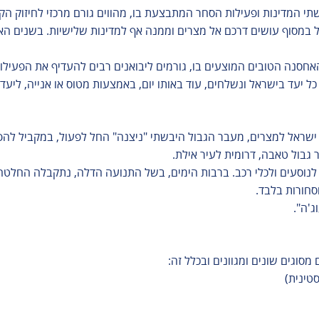
משרד העלייה
תי המדינות ופעילות הסחר המתבצעת בו, מהווים גורם מרכזי לחיזוק הק
והקליטה
 במסוף עושים דרכם אל מצרים וממנה אף למדינות שלישיות. בשנים הא
אחסנה הטובים המוצעים בו, גורמים ליבואנים רבים להעדיף את הפעילות
 יעד בישראל ונשלחים, עוד באותו יום, באמצעות מטוס או אנייה, ליעדי
ין ישראל למצרים, מעבר הגבול היבשתי "ניצנה" החל לפעול, במקביל לה
 גבול טאבה, דרומית לעיר אילת.
לנוסעים ולכלי רכב. ברבות הימים, בשל התנועה הדלה, נתקבלה החלטה
סחורות בלבד.
ג'ה".
וגים שונים ומגוונים ובכלל זה:
טינית)