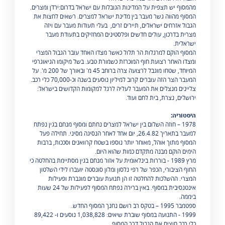
מהמסוף יש תצפית על המדינות הגובלות עם ישראל בדרום:ירדן ומצרים.
המסוף מהווה גשר מעבר בין מדינת ישראל למצרים. רשאים לחצות את
הגבול אזרחים ישראלים, תיירים זרים, בעלי תעודות מעבר עם ויזה
מצרית בדרכון, עולים חדשים ופלסטינים המחזיקים בתעודת מעבר
ישראלית.
המסוף הוקם למרגלות הר תלול כאשר מצדו האחד עובר הגבול המצרי
ומצדו האחר רצועת חוף המוכרזת כשמורת טבע. בשל מיקומו הגיאוגרפי
המיוחד, שטחו מוגבל לרצועה צרה ברוחב 45 מ' ובאורך של 200 מ'. על
המעבר הצר הזה עוברים קרוב למיליון נוסעים בשנה וכ-70,000 כלי רכב.
צליינים מנצלים את המעבר לעליה לרגל למקומות הקדושים בישראל:
ירושלים, נצרת, בית לחם ועוד.
היסטוריה:
1978 – חוזה השלום בין ישראל למצרים נחתם ומסוף מנחם בגין נפתח
למעבר בתאריך 26.4.82, יום אחד לאחר הנסיגה מסיני. תחילה פעל
המסוף מתוך אוהל, מאוחר יותר נוספו בשטח קרוואנים וסככות, ברבות
הימים הוקם מבנה מתקדם כמות שהוא היום.
מרץ 1989 - בוררות בינלאומית על אזור מנחם בגין מסתיימת בהחלטה כי
החוף הציבורי, הכפר של רפי נלסון ומלון סונסטה יועברו לידי השלטון
המצרי. ההשלכות להחלטה זו הן תנועת עוברים מוגברת ופעילות
אינטנסיבית במסוף. באין ברירה נפתח המסוף לפעילות של 24 שעות
ביממה.
ספטמבר 1995 – בטקס רב רושם נחנך המסוף החדש.
1999 - התנועה במסוף שוברת שיאים: 1,038,828 נוסעים ו- 89,422
כלי רכב חוצים את הגבול דרך המסוף.