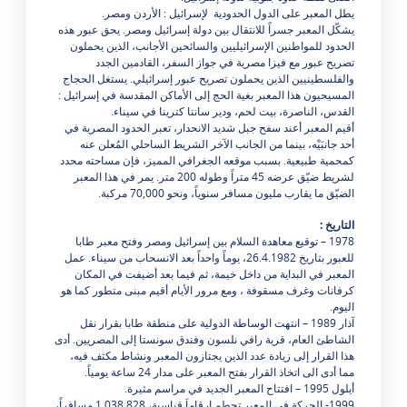
يطل المعبر على الدول الحدودية لإسرائيل : الأردن ومصر.
يشكّل المعبر جسراً للانتقال بين دولة إسرائيل ومصر. يحق عبور هذه
الحدود للمواطنين الإسرائيليين والسائحين الأجانب، الذين يحملون
تصريح عبور مع فيزا مصرية في جواز السفر، القادمين الجدد
والفلسطينيين الذين يحملون تصريح عبور إسرائيلي. يستغل الحجاج
المسيحيون هذا المعبر بغية الحج إلى الأماكن المقدسة في إسرائيل :
القدس، الناصرة، بيت لحم، ودير سانتا كترينا في سيناء.
أقيم المعبر أعند سفح جبل شديد الانحدار، تعبر الحدود المصرية في
أحد جانبَيْه، بينما من الجانب الآخر الشريط الساحلي المُعلن عنه
كمحمية طبيعية. بسبب موقعه الجغرافي المميز، فإن مساحته محدد
لشريط ضيّق عرضه 45 متراً وطوله 200 متر. يمر في هذا المعبر
الضيّق ما يقارب مليون مسافر سنوياً، ونحو 70,000 مركبة.
التاريخ :​
1978 – توقيع معاهدة السلام بين إسرائيل ومصر وفتح معبر طابا
للعبور بتاريخ 26.4.1982، يوماً واحداً بعد الانسحاب من سيناء. عمل
المعبر في البداية من داخل خيمة، ثم فيما بعد أضيفت في المكان
كرفانات وغرف مسقوفة ، ومع مرور الأيام أقيم مبنى متطور كما هو
اليوم.
آذار 1989 – انتهت الوساطة الدولية على منطقة طابا بقرار نقل
الشاطئ العام، قرية رافي نلسون وفندق سونستا إلى المصريين. أدى
هذا القرار إلى زيادة عدد الذين يجتازون المعبر ونشاط مكثف فيه،
مما أدى الى اتخاذ القرار بفتح المعبر على مدار 24 ساعة يومياً.
أيلول 1995 – افتتاح المعبر الجديد في مراسم مثيرة.
1999- الحركة في المعبر تحطم ارقاماَ قياسية، 1,038,828 مسافراً،