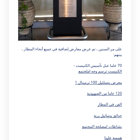
على مر السنين ، تم عرض معارض إضافية في جميع أنحاء المطار ،
بينهم:
70 عاما عىل تأسيس الكنيست -
الكنيست ترسم وجه املجتمع
معرض بتسلئيل 100 ترمينال 1
120 عاما من الصهيونية
الفن في المطار
حدائق وتماثيل برية
نشاطات لمصلحة المجتمع
همسة علينا