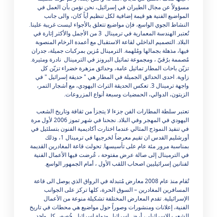
مسؤولاً عن مجال الطيران في إسرائيل، نحن نؤمن بأن العمل في
المواضيع الفنية هو قيمة إضافية لكل تنظيم أياً كان، والى جانب
النشاط الجوي الواسع، فإن مواضيع تتعلق بالأجواء ليست غريبة علينا.
تُعتبر الهندسة المعمارية في ترمينال 3 من الأجمل والأكثر إثارة في
البلاد. التصميم الداخلي لقاعة الاستقبال مع أعمدة الرخام المنصوبة
فيها، مذهلة بجمالها ومُلهمة. الترمينال مُزين بمركبات جميلة، جدران
مُصممة برُقيّ ، ومجموعة تماثيل البرونز في الترمينال نادرة ومثيرة.
تزيّن باحات المطار تماثيل عامة، وحدائق مزهرة خضراء تزيّن كل
زاوية. احدى الحدائق الجميلة في المطار هي " حديقة إسرائيل " في
واجهة ترمينال 3. تعكس الحديقة التراث اليهودي، مع أشجار التمر،
الزيتون، الدوالي، الحمضيات وسبعة أنواع المزروعات.
تعتبر سلطة المطارات الفن جزءا لا يتجزأ من ثقافة وتاريخ الشعب
اليهودي في المهجر وفي البلاد. نجحنا في شهر تموز 2006 لأول مرة
في تنفيذ النموذج المثالي عندما اختارت أكاديمية الفنون بتسلئيل في
أورشليم القدس ان تقيم معرضاً لخرجيها في ترمينال 1، وذلك
بمناسبة مرور مئة عام على تأسيسها. تحولت قاعة المغادرين القديمة
في الترمينال إلى صالة عرض مفتوحة ، عُرضت فيها الأعمال الفنية
لفنانين إسرائيليين اصحاب اللقب الأول ، أمام الجمهور الواسع.
تُقام منذ عام 2008 معارض مُتبدلة في الرواق الذي يوصل الى قاعة
المسافرين المغادرين – السوق الحرة، كلها تركز على الجوانب
الإسرائيلية. تقدم المعارض المختلفة تشكيلة منوعة من الأعمال
الفنية، إعلانات ومنشورات وصوراً حول مواضيع هي محطات في تاريخ
الشعب الإسرائيلي، أرض إسرائيل ودولة إسرائيل. خُصص كل واحد