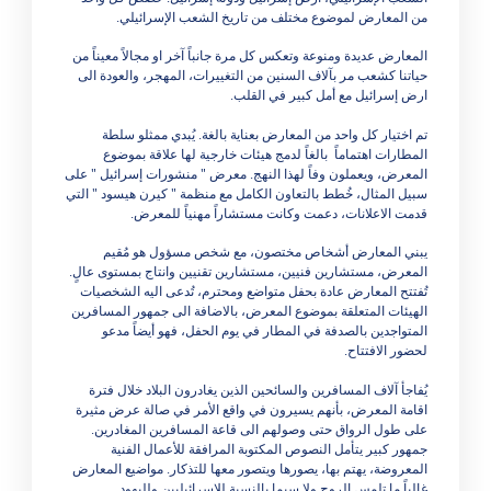
من المعارض لموضوع مختلف من تاريخ الشعب الإسرائيلي.
المعارض عديدة ومنوعة وتعكس كل مرة جانباً آخر او مجالاً معيناً من
حياتنا كشعب مر بآلاف السنين من التغييرات، المهجر، والعودة الى
ارض إسرائيل مع أمل كبير في القلب.
تم اختيار كل واحد من المعارض بعناية بالغة. يُبدي ممثلو سلطة
المطارات اهتماماً بالغاً لدمج هيئات خارجية لها علاقة بموضوع
المعرض، ويعملون وفاً لهذا النهج. معرض " منشورات إسرائيل " على
سبيل المثال، خُطط بالتعاون الكامل مع منظمة " كيرن هيسود " التي
قدمت الاعلانات، دعمت وكانت مستشاراً مهنياً للمعرض.
يبني المعارض أشخاص مختصون، مع شخص مسؤول هو مُقيم
المعرض، مستشارين فنيين، مستشارين تقنيين وانتاج بمستوى عالٍ.
تُفتتح المعارض عادة بحفل متواضع ومحترم، تُدعى اليه الشخصيات
الهيئات المتعلقة بموضوع المعرض، بالاضافة الى جمهور المسافرين
المتواجدين بالصدفة في المطار في يوم الحفل، فهو أيضاً مدعو
لحضور الافتتاح.
يُفاجأ آلاف المسافرين والسائحين الذين يغادرون البلاد خلال فترة
اقامة المعرض، بأنهم يسيرون في واقع الأمر في صالة عرض مثيرة
على طول الرواق حتى وصولهم الى قاعة المسافرين المغادرين.
جمهور كبير يتأمل النصوص المكتوبة المرافقة للأعمال الفنية
المعروضة، يهتم بها، يصورها ويتصور معها للتذكار. مواضيع المعارض
غالباً ما تلمس الروح ولا سيما بالنسبة للإسرائيليين ولليهود. ​