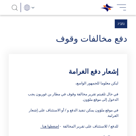
נתב"ג
دفع مخالفات وقوف
إشعار دفع الغرامة
هناك 0 نتائج
ليكن معلوما للجمهور الواسع،
في حال تلقيتم تقرير مخالفة وقوف في مطار بن غوريون يجب
الدخول إلى موقع ملؤون.
في موقع ملؤون يمكن تنفيذ الدفع و / أو الاستئناف على إشعار
الغرامة.
للدفع / للاستئناف على تقرير المخالفة -
إضغطوا هنا .