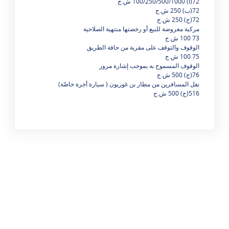
72(أ) 100/250/500/1000 ش.ج
72(ب) 250 ش.ج
72(ج) 250 ش.ج
مركبة معروضة للبيع أو رخصتها منتهية الصلاحية
73 100 ش.ج
الوقوف والتوقف على مقربة من حافة الطريق
75 100 ش.ج
الوقوف المسموح به بموجب إشارة مرور
76(ج) 500 ش.ج
نقل المسافرين من مطار بن غوريون ( سيارة أجرة خاصّة)
516(ج) 500 ش.ج