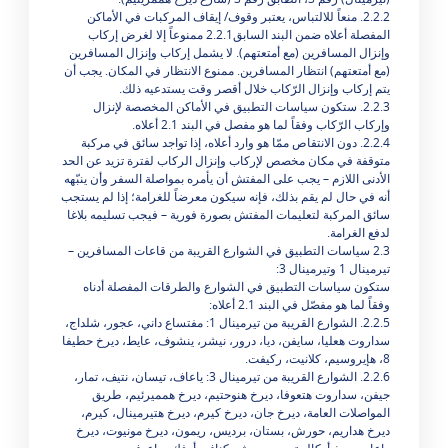
2.2.2. منعاً للالتباس، يعتبر وقوف/ إيقاف المركبات في الأماكن
المفصلة أعلاه ضمن البند السابق2.2.1 ممنوعاً إلا لغرض إركاب
وإنزال المسافرين (مع أمتعتهم). لا يشمل إركاب وإنزال المسافرين
(مع أمتعتهم) انتظار المسافرين. ممنوع الانتظار في المكان. يجب أن
يتم إركاب وإنزال الرّكاب خلال أقصر وقت يستدعيه ذلك.
2.2.3. ستكون سياسات التطبيق في الأماكن المخصصة لإنزال
وإركاب الرّكاب وفقاً لما هو مفصل في البند 2.1 أعلاه.
2.2.4. دون الانتقاص ممّا هو وارد أعلاه، إذا تواجد سائق في مركبة
متوقفة في مكان مخصص لإركاب وإنزال الركاب لفترة تزيد عن الحد
الأدنى اللازم – يجب على المفتش أن يأمره بمواصلة السفر وأن ينبّهه
أنه في حال لم يقم بذلك، فإنه سيكون معرضاً للغرامة؛ إذا لم يستجب
سائق المركبة لتعليمات المفتش بصورة فورية – فيجب تسليمه بلاغا
لدفع الغرامة.
2.3 سياسات التطبيق في الشوارع القريبة من قاعات المسافرين –
تيرمينال 1 وتيرمينال 3:
ستكون سياسات التطبيق في الشوارع والطرقات المفصلة أدناه
وفقاً لما هو مفصّل في البند 2.1 أعلاه:
2.2.5. الشوارع القريبة من تيرمينال 1: مفتساع داني، عجور، شلداج،
سداروت هعليا، سايفن، ديا، درور، نيشر، ينشوف، عايط، ديرخ حطيفا
8، هإيروسيم، كلانيت، ركيفت.
2.2.6. الشوارع القريبة من تيرمينال 3: ياعاف، تيسان، نتيف، تمار،
جيفن، سداروت هتعوفا، ديرخ هنوحتيم، ديرخ همميرئيم، طريق
المواصلات العامة، ديرخ جان، ديرخ كيرم، ديرخ هتيرمينال، كيرم،
ديرخ هداريم، حورش، بستان، برديس، ريمون، ديرخ مونيوت، ديرخ