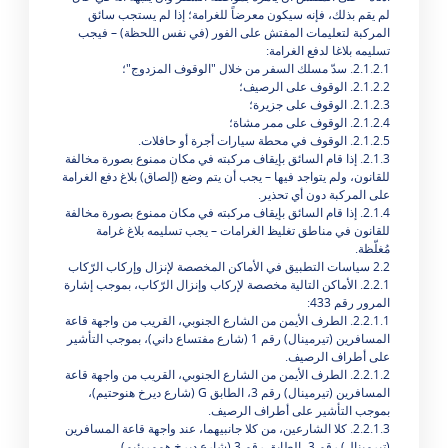
لم يقم بذلك، فإنه سيكون معرضاً للغرامة؛ إذا لم يستجب سائق
المركبة لتعليمات المفتش على الفور (في نفس اللحظة) – فيجب
تسليمه بلاغا لدفع الغرامة:
2.1.2.1. سدّ مسلك السفر من خلال "الوقوف المزدوج"؛
2.1.2.2. الوقوف على الرصيف؛
2.1.2.3. الوقوف على جزيرة؛
2.1.2.4. الوقوف على ممر مشاة؛
2.1.2.5. الوقوف في محطة سيارات أجرة أو حافلات.
2.1.3. إذا قام السائق بإيقاف مركبته في مكان ممنوع بصورة مخالفة
للقانون، ولم يتواجد فيها – يجب أن يتم وضع (إلصاق) بلاغ دفع الغرامة
على المركبة دون أي تحذير.
2.1.4. إذا قام السائق بإيقاف مركبته في مكان ممنوع بصورة مخالفة
للقانون في مناطق تغليظ الغرامات – يجب تسليمه بلاغ غرامة
مُغلّظة.
2.2 سياسات التطبيق في الأماكن المخصصة لإنزال وإركاب الرّكاب
2.2.1. الأماكن التالية مخصصة لإركاب وإنزال الرّكاب، بموجب إشارة
المرور رقم 433:
2.2.1.1. الطرف الأيمن من الشارع الجنوبي، القريب من واجهة قاعة
المسافرين (تيرمينال) رقم 1 (شارع مفتساع داني)، بموجب التأشير
على أطراف الرصيف.
2.2.1.2. الطرف الأيمن من الشارع الجنوبي، القريب من واجهة قاعة
المسافرين (تيرمينال) رقم 3، الطابق G (شارع ديرخ هنوحتيم)،
بموجب التأشير على أطراف الرصيف.
2.2.1.3. كلا الشارعين، من كلا جانبيهما، عند واجهة قاعة المسافرين
(تيرمينال) رقم 3، الطابق رقم 3 (شارع ديرخ هممريئيم).