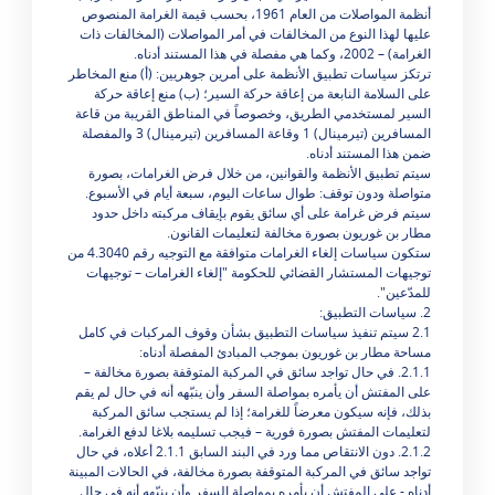
أنظمة المواصلات من العام 1961، بحسب قيمة الغرامة المنصوص
عليها لهذا النوع من المخالفات في أمر المواصلات (المخالفات ذات
الغرامة) – 2002، وكما هي مفصلة في هذا المستند أدناه.
ترتكز سياسات تطبيق الأنظمة على أمرين جوهريين: (أ) منع المخاطر
على السلامة النابعة من إعاقة حركة السير؛ (ب) منع إعاقة حركة
السير لمستخدمي الطريق، وخصوصاً في المناطق القريبة من قاعة
المسافرين (تيرمينال) 1 وقاعة المسافرين (تيرمينال) 3 والمفصلة
ضمن هذا المستند أدناه.
سيتم تطبيق الأنظمة والقوانين، من خلال فرض الغرامات، بصورة
متواصلة ودون توقف: طوال ساعات اليوم، سبعة أيام في الأسبوع.
سيتم فرض غرامة على أي سائق يقوم بإيقاف مركبته داخل حدود
مطار بن غوريون بصورة مخالفة لتعليمات القانون.
ستكون سياسات إلغاء الغرامات متوافقة مع التوجيه رقم 4.3040 من
توجيهات المستشار القضائي للحكومة "إلغاء الغرامات – توجيهات
للمدّعين".
2. سياسات التطبيق:
2.1 سيتم تنفيذ سياسات التطبيق بشأن وقوف المركبات في كامل
مساحة مطار بن غوريون بموجب المبادئ المفصلة أدناه:
2.1.1. في حال تواجد سائق في المركبة المتوقفة بصورة مخالفة –
على المفتش أن يأمره بمواصلة السفر وأن ينبّهه أنه في حال لم يقم
بذلك، فإنه سيكون معرضاً للغرامة؛ إذا لم يستجب سائق المركبة
لتعليمات المفتش بصورة فورية – فيجب تسليمه بلاغا لدفع الغرامة.
2.1.2. دون الانتقاص مما ورد في البند السابق 2.1.1 أعلاه، في حال
تواجد سائق في المركبة المتوقفة بصورة مخالفة، في الحالات المبينة
أدناه - على المفتش أن يأمره بمواصلة السفر وأن ينبّهه أنه في حال