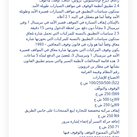
راعام، ديرخ أوكاليبتوس، بروش، كناف، أوفك، ماعوف.
2.4 تطبيق أنظمة الوقوف في مواقف السيارات طويلة الأمد:
ستكون سياسات التطبيق في مواقف السيارات قصيرة الأمد وطويلة
الأمد وفقاً لما هو مفصّل في البند 2.1 أعلاه.
بالإمكان إيقاف السيارة في الموقف قصير الأمد في تيرمينال 1 وفي
تيرمينال 3 مجاناً دون دفع، من لحظة الدخول وحتى 15 دقيقة.
2.5 سياسات التطبيق بالنسبة للمركبات التي تحمل شارة مُعاق
ستكون سياسات التطبيق بالنسبة للمركبات التي بحوزتها شارة
معاق وفقاً لما هو وارد في قانون وقوف المعاقين – 1993.
يكون وقوف المركبات التي بحوزتها شارة معاق في المواقف قصيرة
الأمد في تيرمينال 1 وتيرمينال 3، مُعفىً من الدفع لمدّة 5 ساعات.
3. هذه قائمة المخالفات لأنظمة السير والتي سيتم تطبيق القانون
بشأنها في مطار بن غرويون:
رقم النظام وقيمة الغرامة
الانصياع للإشارات:
22(أ) 100/250/500 ش.ج
الوقوف والتوقّف
69(أ) 250 ش.ج
69(ج) 500 ش.ج
69(و) 250 ش.ج
إيقاف مركبة مخصصة للتجارة (بيع المنتجات) على جانبي الطريق
69أ 250 ش.ج
إعاقة حركة السير أو إخفاء إشارة مرور
71 250 ش.ج
الأماكن الممنوع التوقف والوقوف فيها