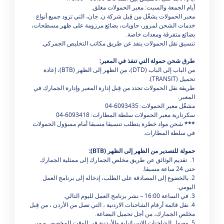
أيام الجمعة والسبت: معبر الحمولات مغلق.
معبر الحمولات يشغّل من قِبل شركة ن. جان، التي تزود جميع أنواع
خدمات الشحن لمرور، حاويات، بضائع مرزومة على ظهر مسطحات،
بضائع متفرقة ومعدات خاصة.
تنسيق نقل الحمولات ينفذ عن طريق مكاتب التخليص الجمركي.
طرق شحن حمولة التي تنفذ في المعبر
:
من الباب إلى الباب (DTD)، من الظهر إلى الظهر (BTB)، إعادة
تحميل (TRANSIT).
طريقة نقل الحمولات تحدد من قِبل إدارة المعبر وإدارة الجمارك في
المعبر.
مشغّل معبر الحمولات: 6093435-04
سكرتارية معبر الحمولات سلطة المطارات: 6093418-04
***
شحن مواد خطرة يتطلب تنسيقا مسبقا أمام مسؤول الحمولات
في سلطة المطارات.
حمولة
للتصدير من الظهر إلى الظهر
(
BTB
):
1. تقديم الوثائق عن طريق مخلص الجمارك إلى ممثلية الجمارك
حتى 24 ساعة مسبقا.
2. بالخضوع إلى المصادقة على الطلب، إدخاله إلى برنامج العمل
اليومي.
3. في الساعة 16:00 – نشر برنامج العمل لليوم التالي.
4. نقل قائمة أرقام الشاحنات الاردنية ، التي تصل من الأردن ، من قِبل
مخلص الجمارك، من أجل تحميل البضاعة.
5. وصول الشاحنات الإسرائيلية والأردنية في الوقت المخصص – من