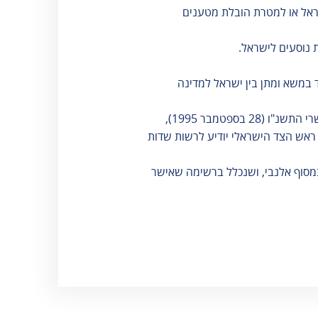
שראל או למטרת הובלת מטענים
 במשא ומתן בין ישראל למדינה
8. המחזיק בדרכון/תעודת מסע של אח"מ שהופק/ה בהתאם להסכם הביניים בין ישראל לפלסטינים, מיום ד' בתשרי התשנ"ו (28 בספטמבר 1995),
אש הצד הישראלי יודיע לרשות שדות
במסוף אלנבי, ושנכלל ברשימה שאישר