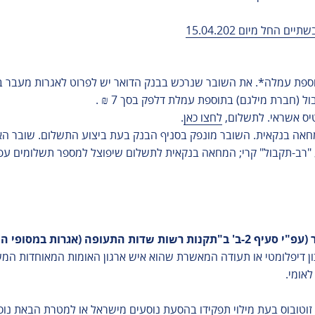
משרד העלייה
והקליטה
החל מיום 15.04.202
תוספת עמלה*. את השובר שנרכש בבנק הדואר יש לפרוט לאגרות מעבר ב
 (חברת מילגם) בתוספת עמלת דלפק בסך 7 ₪ .
יס אשראי. לתשלום,
לחצו כאן
.
אה בנקאית. השובר מונפק בסניף הבנק בעת ביצוע התשלום. שובר האג
י המעבר היבשתיים) התשנ"ה 1994):
לאומי.