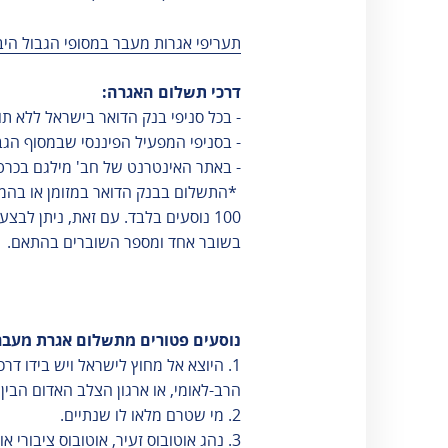
אגרות
טלפונים חיוניים
תעריפי אגרות מעבר במסופי הגבול היבשתיים 
הודעות ועדכונים
דרכי תשלום האגרה:
שעות פעילות
- בכל סניפי בנק הדואר בישראל ללא 
- בסניפי המפעיל הפיננסי שבמסוף הגבול
- באתר האינטרנט של חב' מילגם בכרט
*התשלום בבנק הדואר במזומן או בהמח
בשובר אחד ומספר השוברים בהתאם.
נוסעים פטורים מתשלום אגרת מעבר (עפ"י סעיף 2-ב' ב"תקנות רשות שדות התעופה (אגרות במסופ
הרב-לאומי, או ארגון הצלב האדום הבין 
2. מי שטרם מלאו לו שנתיים.
3. נהג אוטובוס זעיר, אוטובוס ציבורי או זוטובוס בעת מילוי תפקידו בהסעת נוסעים מישראל או למטרת הבאת נוסעים לישראל.