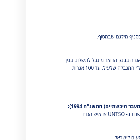
סניף מילגם שבמסוף.
רה בבנק הדואר מוגבל לתשלום בגין
100 נוסעים בלבד. עם זאת, ניתן לבצע "רב-תקבול" קרי; המחאה בנקאית לתשלום שיפוצל למספר תשלומים עפ"י המגבלה שלעיל, עד 100 אגרות
1. היוצא אל מחוץ לישראל ויש בידו דרכון דיפלומטי או תעודה המאשרת שהוא איש ארגון האומות המאוחדות המשרת ב- UNTSO או איש הכוח