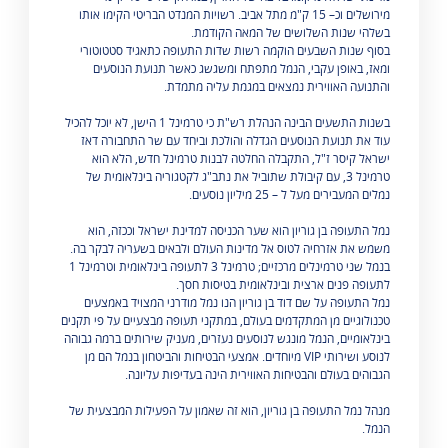
מירושלים וכ– 15 ק"מ מתל אביב. רשויות המנדט הבריטי הקימו אותו
בשלהי שנות השלושים של המאה הקודמת.
בסוף שנות השבעים הוקמה רשות שדות התעופה כתאגיד סטטוטורי
ומאז, באופן עקבי, הנמל מתפתח ומשגשג כאשר תנועת הנוסעים
והתנועה האווירית נמצאים במגמת עליה מתמדת.
בשנות התשעים הבינה הנהלת רש"ת כי טרמינל 1 הישן, לא יוכל להכיל
עוד את תנועת הנוסעים הגדלה והולכת וביחד עם שר התחבורה דאז
ישראל קיסר ז"ל, התקבלה החלטה לבנות טרמינל חדש, הלא הוא
טרמינל 3, עם קיבולת שתוביל את נתב"ג לקטגוריה בינלאומית של
נמלים המעבירים מעל ל – 25 מיליון נוסעים.
נמל התעופה בן גוריון הוא שער הכניסה למדינת ישראל וככזה, הוא
משמש את אזרחיה לטוס אל מדינות העולם ולבאים בשעריה לבקר בה.
בנמל שני טרמינלים מרכזיים; טרמינל 3 לתעופה בינלאומית וטרמינל 1
לתעופה פנים ארצית ובינלאומית בטיסות חסך.
נמל התעופה על שם דוד בן גוריון הנו נמל מודרני המצויד באמצעים
טכנולוגיים מן המתקדמים בעולם, במתקני תעופה מבצעיים על פי תקנים
בינלאומיים, הנמל מונגש לנוסעים נעזרים, מעניק שירותים ברמה גבוהה
לנוסע ושירותי VIP מיוחדים. אמצעי הבטיחות והביטחון בנמל הם מן
הגבוהים בעולם והבטיחות האווירית הינה בעדיפות עליונה.
מנהל נמל התעופה בן גוריון, הוא זה שאמון על הפעילות המבצעית של
הנמל.