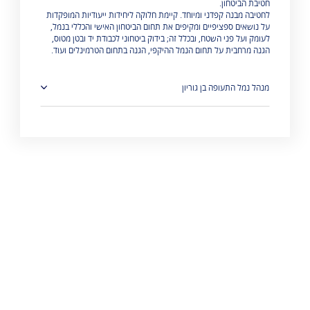
חטיבת הביטחון.
לחטיבה מבנה קפדני ומיוחד. קיימת חלוקה ליחידות ייעודיות המופקדות
על נושאים ספציפיים ומקיפים את תחום הביטחון האישי והכללי בנמל,
לעומק ועל פני השטח, ובכלל זה; בידוק ביטחוני לכבודת יד ובטן מטוס,
הגנה מרחבית על תחום הנמל ההיקפי, הגנה בתחום הטרמינלים ועוד.
מנהל נמל התעופה בן גוריון