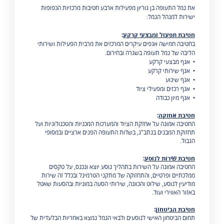
את נמל התעופה בן גוריון מפעילות ארבע חטיבות מרכזיות הכפופות
ישירות למנהל הנמל:
חטיבת תפעול ומבצעי קרקע
:
בחטיבה חמישה אגפים עיקרים המרכזים את מרבית הפעילות ושירותי
הליבה של נמל תעופה בשגרה ובחירום.
• אגף מבצעי קרקע
• אגף שירותי קרקע
• אגף שינוע
• אגף רכזים ומפעילי ציוד
• אגף מיון כבודה
חטיבת אחזקה
:
החטיבה אמונה על אחזקת הציוד והמערכות המכניות והטכנולוגיות ועל
תחזוקת המבנים בנתב"ג, בשדות התעופה הפנים ארציים ובמסופי
הגבול.
חטיבת שירות לנוסע
:
החטיבה אמונה על השירות בתהליך נוסע יוצא ונכנס, על טקסים
ממלכתיים ופרטיים, והתחזוקה של מתקני הטרמינל ובכלל זה שירות
מודיעין לנוסע, שילוט והכוונה, שירותי הסעה במוניות ובהסעות שאטל
באזור האווירי ועוד.
חטיבת הביטחון
:
תחום הביטחון האישי לנוסעים ולבאי הנמל נמצא באחריות הבלעדית של