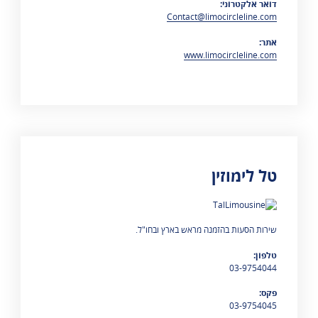
דואר אלקטרוני:
Contact@limocircleline.com
אתר:
www.limocircleline.com
טל לימוזין
מוצגות 0 תוצאות
שירות הסעות בהזמנה מראש בארץ ובחו"ל.
טלפון:
03-9754044
פקס:
03-9754045