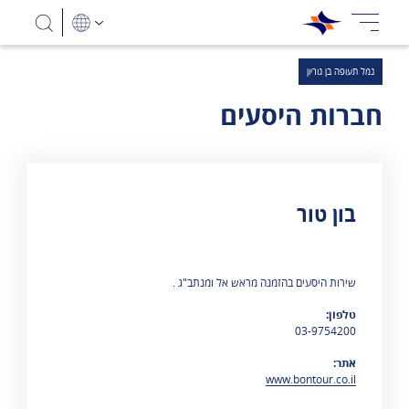
נמל תעופה בן גוריון
חברות היסעים
בון טור
מוצגות 0 תוצאות
שירות היסעים בהזמנה מראש אל ומנתב"ג .
טלפון:
03-9754200
אתר:
www.bontour.co.il