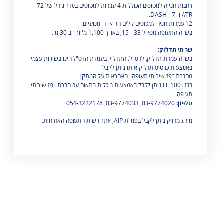
רחבות חנייה למטוסים הכוללות 4 עמדות למטוסים בסדר גודל של 72 -
ATR ו- 7 - DASH.
12 עמדות חניה למטוסים קלים חד או דו-מנועיים.
בשדה התעופה מסלול 33 - 15, באורך 1,100 מ' ורוחב 30 מ'.
שרותי תדלוק:
בשדה עמדת תדלוק, לדס"ל. התדלוק בעמדת הדס"ל הינו בשירות עצמי
באמצעות כרטיס תדלוק אותו ניתן לקבל
מחברת "פז שירותי תעופה" האחראית על המתקן.
בנזין 100 LL ניתן לקבל באמצעות מיכלית בתאום עם חברת "פז שירותי
תעופה".
טלפון:
03-9774020, 03-9774033, 054-3222178
מידע מדויק ניתן לקבל בפמ"ת AIP,
אתר רשות התעופה האזרחית.