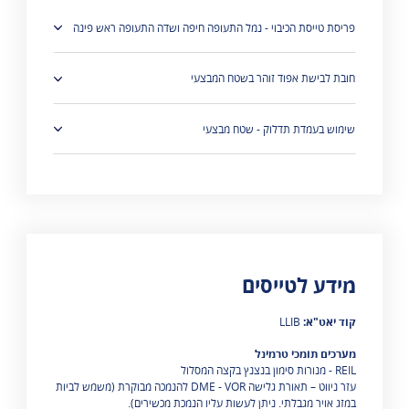
פריסת טייסת הכיבוי - נמל התעופה חיפה ושדה התעופה ראש פינה
חובת לבישת אפוד זוהר בשטח המבצעי
שימוש בעמדת תדלוק - שטח מבצעי
מידע לטייסים
מוצגות 0 תוצאות
קוד יאט"א:
LLIB
מערכים תומכי טרמינל
REIL - מנורות סימון בנצנץ בקצה המסלול
עזר ניווט – תאורת גלישה DME - VOR להנמכה מבוקרת (משמש לביות
במזג אויר מגבלתי. ניתן לעשות עליו הנמכת מכשירים).