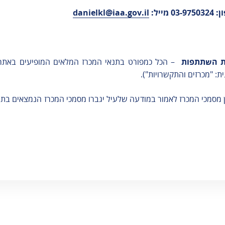
אגרות
ייל:
danielkl@iaa.gov.il
טופס מעבר
קבוצות - יצחק
רבין
ות השתתפות
– הכל כמפורט בתנאי המכרז המלאים המופיעים באתר
שותפי פעילות
: "מכרזים והתקשרויות").
משרדי ממשלה
שינוע מטענים
 מסמכי המכרז לאמור במודעה שלעיל יגברו מסמכי המכרז הנמצאים בתי
טלפונים חיוניים
תי
רשות המיסים
בישראל
שעות פעילות
רת
רשות האוכלוסין
וההגירה
ים
משרד התיירות
ין
משרד החקלאות
וק
משטרת ישראל