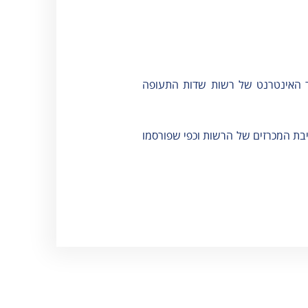
אגרות
וסלולר
טופס מעבר
ספורט והלבשה
קבוצות - נהר
תחתונה
הירדן
תכשיטים ומזכרות
 האינטרנט של רשות שדות התעופה
שינוע מטענים
טלפונים חיוניים
בת המכרזים של הרשות וכפי שפורסמו
שעות פעילות