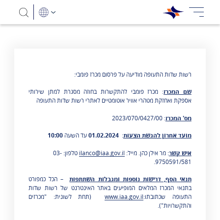
רשות שדות התעופה מודיעה על פרסום מכרז פומבי:
שם המכרז
: מכרז פומבי להתקשרות בחוזה מסגרת למתן שירותי
אספקת ואחזקת מטהרי אוויר אוטומטיים לאתרי רשות שדות התעופה
מס' המכרז
: 2023/070/0427/00
מועד אחרון להגשת הצעות
:
01.02.2024
עד השעה
10:00
איש קשר
: מר אילן כהן. מייל:
ilanco@iaa.gov.il
טלפון: 03-
9750591/581.
תנאי הסף, דרישות נוספות ומגבלות השתתפות
– הכל כמפורט
בתנאי המכרז המלאים המופיעים באתר האינטרנט של רשות שדות
התעופה שכתובתו:
www.iaa.gov.il
(תחת לשונית: "מכרזים
והתקשרויות").