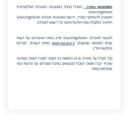
השתתפות במכרז -
המכרז מנוהל באמצעות המערכת האלקטרונית
.
SourcingVision
המעוניין להשתתף במכרז, יירשם באמצעות מערכת
SourcingVision
ויוודא כי נתקבלה אצלו הודעת אישור על רישומו למערכת
.
הקישור למערכת
SourcingVision
יופיע באתר האינטרנט של רשות
שדות התעופה שכתובתו:
www.iaa.gov.il
(תחת לשונית: "מכרזים
והתקשרויות").
בכל מקרה של סתירה או אי התאמה בין מסמכי המכרז לאמור במודעה
שלעיל יגברו מסמכי המכרז הנמצאים בתיבת המכרזים של הרשות וכפי
שפורסמו באתר.