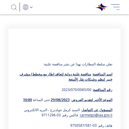
تعلن سلطة المطارات بهذا عن نشر مناقصة علنية:
اسم المناقصة
:
مناقصة علنية دولية لتعاقد إطار مع مخطط/ مشرف
خبير لنظم وشبكات نقل الأمتعة
رقم المناقصة
: 2023/070/0065/00
الموعد الأخير لتقديم العروض
:
29/08/2023
حتى الساعة
10:00
المسؤول عن التواصل
: السيد كرمل جولدبرج ، البريد الالكتروني
carmelgo@iaa.gov.il
فاكس رقم: 03-9711296
هاتف رقم: 03-9750587/581