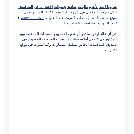
شروط
الحد
الأدنى،
طلبات
إضافية
وتقييدات
الاشتراك
في
المناقصة
–
الكل بموجب المفصل في شروط المناقصة الكاملة المنشورة في
موقع سلطة المطارات على الانترنت على العنوان:
www.iaa.gov.il
(
تحت التبويب:" مناقصات وتعاقدات").
في أي حالة لوجود تناقض أو عدم ملاءمة بين مستندات المناقصة وبين
المذكور في الإعلان أعلاه، تتغلب مستندات المناقصة الموجودة في
صندوق المناقصات الخاص بسلطة المطارات وكما نُشرت في موقع
الانترنت.