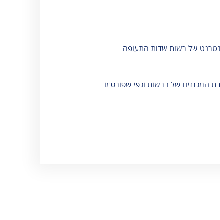
אגרות
וסלולר
טופס מעבר
ספורט והלבשה
קבוצות - נהר
תחתונה
הירדן
נטרנט של רשות שדות התעופה
תכשיטים ומזכרות
שינוע מטענים
טלפונים חיוניים
בת המכרזים של הרשות וכפי שפורסמו
שעות פעילות