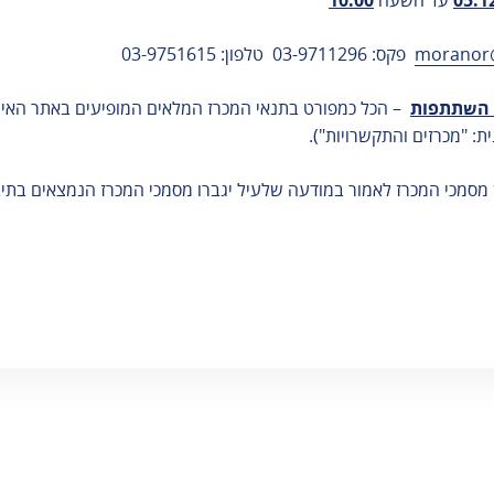
05.1
עד השעה
10:00
אגרות
moranor@
פקס: 03-9711296 טלפון: 03-9751615
טופס מעבר
קבוצות - יצחק
ת השתתפות
– הכל כמפורט בתנאי המכרז המלאים המופיעים באתר האי
רבין
: "מכרזים והתקשרויות").
שותפי פעילות
משרדי ממשלה
 מסמכי המכרז לאמור במודעה שלעיל יגברו מסמכי המכרז הנמצאים בתי
שינוע מטענים
טלפונים חיוניים
תי
רשות המיסים
בישראל
שעות פעילות
רת
רשות האוכלוסין
וההגירה
ים
משרד התיירות
ין
משרד החקלאות
וק
משטרת ישראל