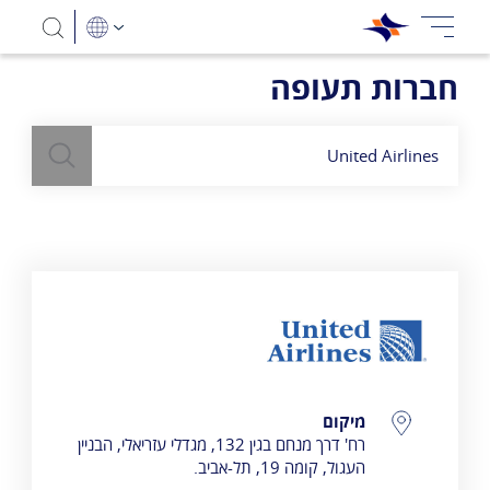
חברות תעופה
חיפוש
השתמש
בשדה חיפוש
לעיל כדי למצוא חברות תעופה
United Airlines
פרטי התקשרות
מיקום
רח' דרך מנחם בגין 132, מגדלי עזריאלי, הבניין
העגול, קומה 19, תל-אביב.