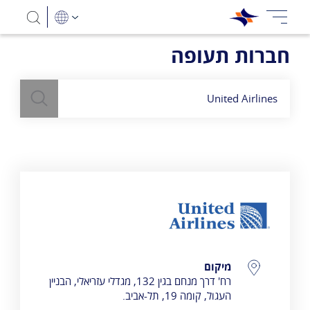
חברות תעופה
חיפוש
השתמש
בשדה חיפוש
לעיל כדי למצוא חברות תעופה
United Airlines
פרטי התקשרות
מיקום
רח' דרך מנחם בגין 132, מגדלי עזריאלי, הבניין
העגול, קומה 19, תל-אביב.