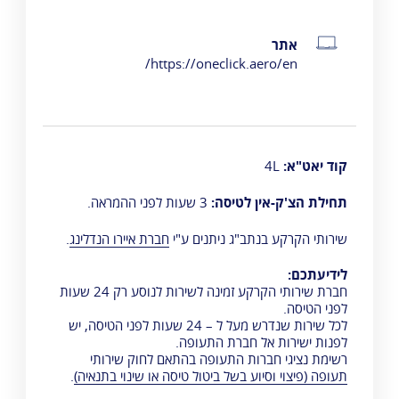
Oneclick
אתר
פרטי התקשרות
https://oneclick.aero/en/
קוד יאט"א:
4L
תחילת הצ'ק-אין לטיסה:
3 שעות לפני ההמראה.
שירותי הקרקע בנתב"ג ניתנים ע"י
חברת איירו הנדלינג
.
לידיעתכם:
חברת שירותי הקרקע זמינה לשירות לנוסע רק 24 שעות
לפני הטיסה.
לכל שירות שנדרש מעל ל – 24 שעות לפני הטיסה, יש
לפנות ישירות אל חברת התעופה.
רשימת נציגי חברות התעופה בהתאם לחוק שירותי
תעופה (פיצוי וסיוע בשל ביטול טיסה או שינוי בתנאיה)
.