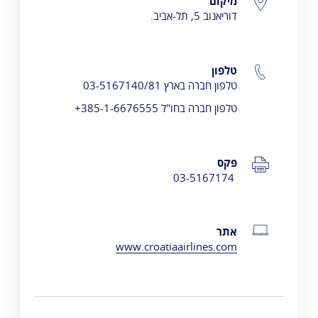
פרטי התקשרות
מיקום
דוריאנוב 5, תל-אביב.
טלפון
טלפון חברה בארץ 03-5167140/81
טלפון חברה בחו"ל 385-1-6676555+
פקס
03-5167174
אתר
www.croatiaairlines.com