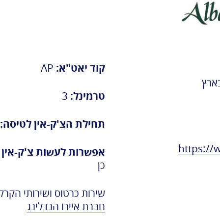
משרד העלייה
והקליטה
קוד יאט"א:
AP
ארץ
טרמינל:
3
תחילת הצ'ק-אין לטיסה:
https://
אפשרות לעשות צ'ק-אין מו
כן
​שירות כרטוס ושירותי הקרק
חברת איירו הנדלינג​​