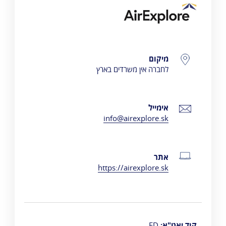
Air Explore
פרטי התקשרות
מיקום
לחברה אין משרדים בארץ
אימייל
info@airexplore.sk
אתר
https://airexplore.sk
קוד יאט"א:
ED​​