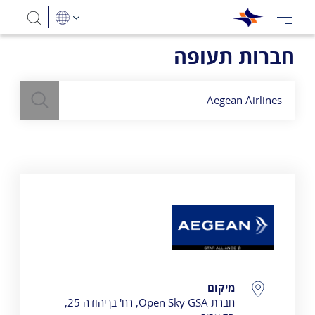
חברות תעופה
חיפוש
השתמש
בשדה חיפוש
לעיל כדי למצוא חברות תעופה
Aegean Airlines
פרטי התקשרות
מיקום
חברת Open Sky GSA, רח' בן יהודה 25,