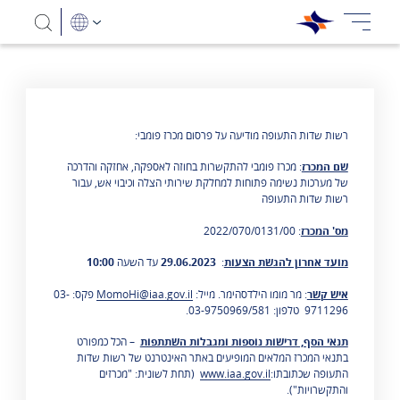
רשות שדות התעופה מודיעה על פרסום מכרז פומבי:
שם המכרז
: מכרז פומבי להתקשרות בחוזה לאספקה, אחזקה והדרכה
של מערכות נשימה פתוחות למחלקת שירותי הצלה וכיבוי אש, עבור
רשות שדות התעופה
מס' המכרז
: 2022/070/0131/00
מועד אחרון להגשת הצעות
:
29.06.2023
עד השעה
10:00
איש קשר
: מר מומו הילדסהימר. מייל:
MomoHi@iaa.gov.il
פקס: 03-
9711296 טלפון: 03-9750969/581.
תנאי הסף, דרישות נוספות ומגבלות השתתפות
– הכל כמפורט
בתנאי המכרז המלאים המופיעים באתר האינטרנט של רשות שדות
התעופה שכתובתו:
www.iaa.gov.il
(תחת לשונית: "מכרזים
והתקשרויות").