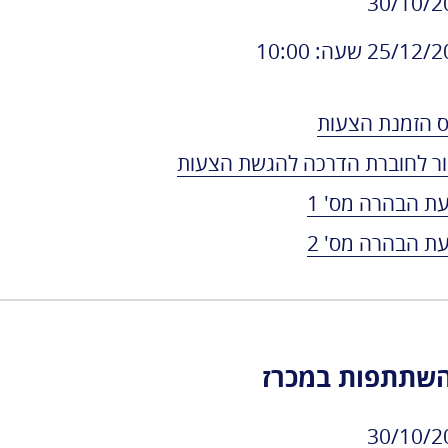
30/10/2
אגרות
25/1 שעה: 10:00
טופס מעבר
קבוצות - יצחק
רבין
 הזמנת הצעות
שותפי פעילות
ר לחוברת הדרכה להגשת הצעות
משרדי ממשלה
שינוע מטענים
ת הבהרה מס' 1
טלפונים חיוניים
תי
רשות המיסים
ת הבהרה מס' 2
בישראל
שעות פעילות
רת
רשות האוכלוסין
וההגירה
ים
משרד התיירות
השתתפות במכרז
ין
משרד החקלאות
וק
משטרת ישראל
30/10/2