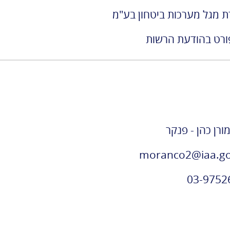
משרד העלייה
 מגל מערכות ביטחון בע"מ
והקליטה
רט בהודעת הרשות
מורן כהן - פנקר
moranco2@iaa.gov
03-9752