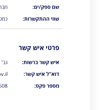
אגרות
שם ספק/ים:
חברת
טלפונים חיוניים
שווי ההתקשרות:
כמפו
הודעות ועדכונים
שעות פעילות
פרטי איש קשר
איש קשר ברשות:
גב' 
דוא"ל איש קשר:
.il
מספר פקס:
608