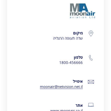
MOON AIR
פרטי התקשרות
מיקום
שדה תעופה הרצליה
טלפון
1800-456666
אימייל
moonair@netvision.net.il
אתר
www.moonair.co.il