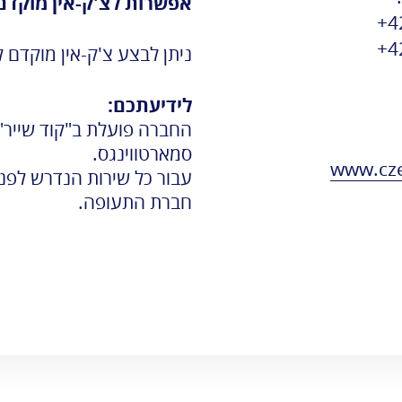
אפשרות לצ'ק-אין מוקדם ב
משרד העלייה
4
והקליטה
4
ניתן לבצע צ'ק-אין מוקדם 
לידיעתכם:
סמארטווינגס.
www.cze
עבור כל שירות הנדרש לפני
חברת התעופה.