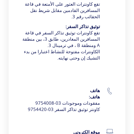
تقع كاونترات العثور على الأمتعة في قاعة
المسافرين القادمين مقابل شريط نقل
الحقائب رقم 3.
توثيق تذاكر السفر:
تقع كاونترات توثيق تذاكر السفر في قاعة
المسافرين المغادرين، طابق 3، بين منطقة
A ومنطقة B ، في ترمينال 3.
الكاونترات مفتوحة للنشاط اعتبارا من بدء
التشيك إن وحتى نهايته.
هاتف
هاتف:
مفقودات وموجودات 03-9754008
كاونتر توثيق تذاكر السفر 03-9754420
موقع الكتروني