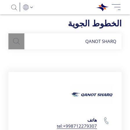
الخطوط الجوية
بحث
השתמש
בשדה חיפוש
לעיל כדי למצוא חברות תעופה
QANOT SHARQ
هاتف
تفاصيل الاتصال
tel:+998712279307