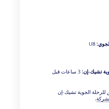
ملابس وكماليات
هواتف ضرورية
أزياء
وقت النشاط
عالم الاطفال
إتاحة
إلكترونيات
وخلوية
رياضة وملابس
لجوي:
U8
داخلية
مجوهرات وهدايا
تذكارية
وية تشيك-إن:
3 ساعات قبل
للرحلة الجوية تشيك-إن
لشركة
.