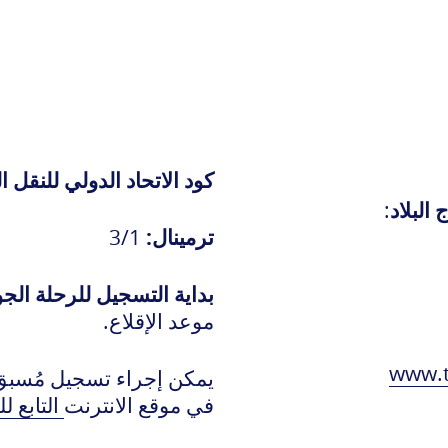
هواتف ضرورية
وقت النشاط
إتاحة
كود الاتحاد الدولي للنقل ا
البلاد
:
ترمينال:
3/1
بداية التسجيل للرحلة الج
مية
موعد الإقلاع.
www.t
رائب
يمكن إجراء تسجيل مُسبق 
ل
في موقع الانترنت
التابع ل
كان