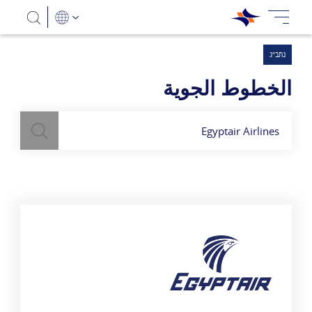
נתב"ג
الخطوط الجوية
بحث
השתמש
בשדה חיפוש
לעיל כדי למצוא חברות תעופה
Egyptair Airlines