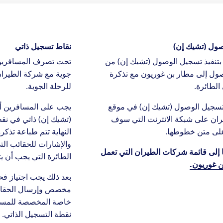
احة
اعة
ول (تشيك إن)
نقاط تسجيل ذاتي
ائيل
تنفيذ تسجيل الوصول (تشيك إن) من
تحت تصرف المسافرين 
صول إلى مطار بن غوريون مع تذكرة
جوية مع شركة الطيران
رة
الطائرة.
للرحلة الجوية.
تسجيل الوصول (تشيك إن) في موقع
يجب على المسافرين أ
ان على شبكة الانترنت التي سوف
(تشيك إن) ذاتي في نقط
لى متن خطوطها.
النهاية تتم طباعة تذكر
والإشارات للحقائب الت
 إلى قائمة شركات الطيران التي تعمل
الطائرة التي يجب أن ي
 غوريون.
بعد ذلك يجب اجتياز ف
مخصص وإرسال الحقائب
خاصة المخصصة للمساف
نقطة التسجيل الذاتي.