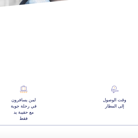
هواتف ضرورية
وقت النشاط
إتاحة
مية
وقت الوصول
لمن يسافرون
إلى المطار
في رحلة جوية
مع حقيبة يد
رائب
فقط
ل
كان