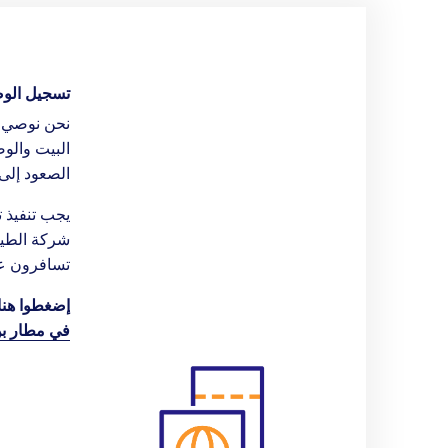
سيارات
والهجرة
شركات النقل
وزارة السي
المكوكية
وزارة الزر
تسجيل الوص
الصالات
شرطة اسر
نحن نوصي ب
خدمات التزود
البيت والو
وزارة الهج
بالوقود
الصعود إلى 
والاندماج
يجب تنفيذ 
شركة الطير
تسافرون ع
إضغطوا
هنا
في مطار بن